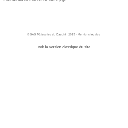
contactant aux coordonnées en haut de page.
©
SAS Pâtisseries du Dauphin 2015 -
Mentions légales
Voir la version classique du site