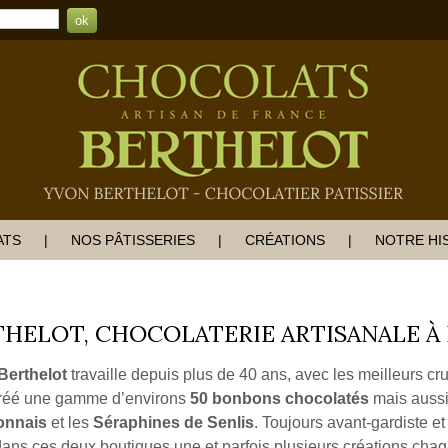
ATS
NOS PÂTISSERIES
CRÉATIONS
NOTRE HI
HELOT, CHOCOLATERIE ARTISANALE À 
Berthelot
travaille depuis plus de 40 ans, avec les meilleurs crus
a créé une gamme d’environs
50 bonbons chocolatés
mais aussi
onnais
et les
Séraphines de Senlis
. Toujours avant-gardiste et
ans ces deux boutiques une et parfois plusieurs créations cha