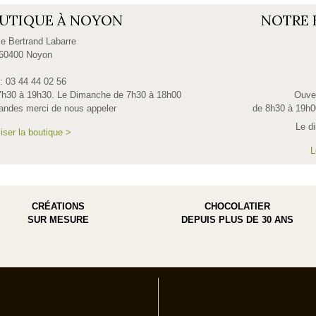
UTIQUE À NOYON
NOTRE 
e Bertrand Labarre
60400 Noyon
 : 03 44 44 02 56
7h30 à 19h30. Le Dimanche de 7h30 à 18h00
Ouve
ndes merci de nous appeler
de 8h30 à 19h0
Le d
iser la boutique >
L
CRÉATIONS
CHOCOLATIER
SUR MESURE
DEPUIS PLUS DE 30 ANS