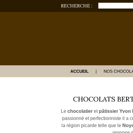
RECHERCHE :
ACCUEIL
NOS CHOCOL
CHOCOLATS BERT
Le
chocolatier
et
pâtissier Yvon 
passionné et perfectionniste il 
la région picarde telle que le
Noy
propose d