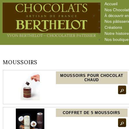
Accueil
Nos Chocola
À découvrir e
Nos pâtisseri
Créations
Notre histoir
Nos boutique
MOUSSOIRS
MOUSSOIRS POUR CHOCOLAT
CHAUD
s
COFFRET DE 5 MOUSSOIRS
s