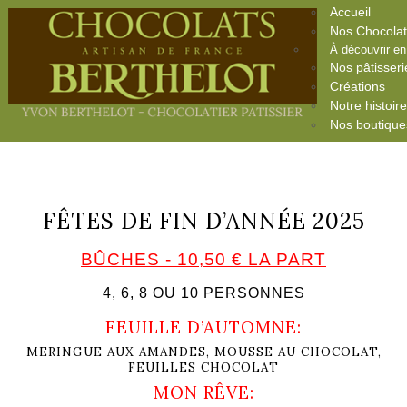
Accueil
Nos Chocola
À découvrir e
Nos pâtisseri
Créations
Notre histoir
Nos boutique
FÊTES DE FIN D’ANNÉE 2025
BÛCHES - 10,50 € LA PART
4, 6, 8 OU 10 PERSONNES
FEUILLE D’AUTOMNE:
MERINGUE AUX AMANDES, MOUSSE AU CHOCOLAT,
FEUILLES CHOCOLAT
MON RÊVE: